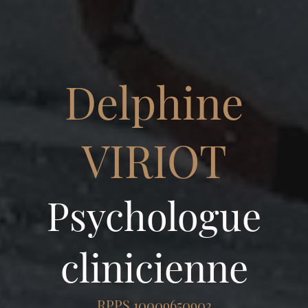
Delphine
VIRIOT
Psychol
og
ue
clinicienne
RPPS 10009650903